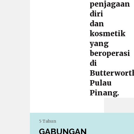
penjagaan
diri
dan
kosmetik
yang
beroperasi
di
Butterwort
Pulau
Pinang.
5 Tahun
GABUNGAN