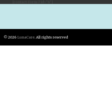
[contact-form-7 id=”6″]
© 2026
LunaCare
. All rights reserved